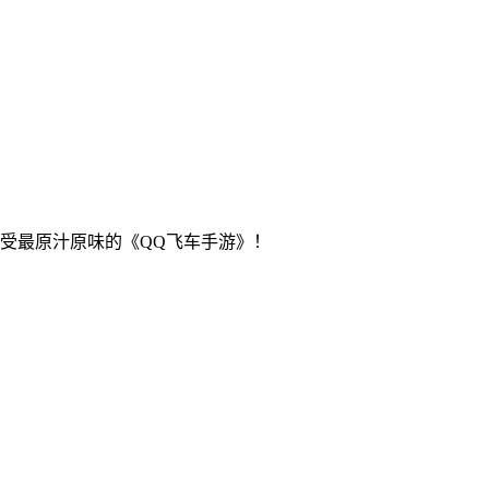
受最原汁原味的《QQ飞车手游》！