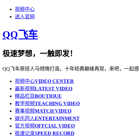
视频中心
进入官网
QQ飞车
极速梦想，一触即发！
QQ飞车原班人马倾情打造，十年经典巅峰再现，来吧，一起感
视频中心
VIDEO CENTER
最新视频
LATEST VIDEO
精品栏目
BOUTIQUE
教学视频
TEACHING VIDEO
赛事视频
MATCH VIDEO
娱乐同人
ENTERTAINMENT
官方视频
OFFCIAL VIDEO
极速记录
SPEED RECORD