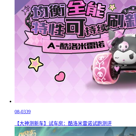
08-03
39
【大神测新车】试车房：酷洛米雷诺试跑测评