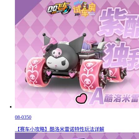
08-03
50
【赛车小攻略】酷洛米雷诺特性玩法详解