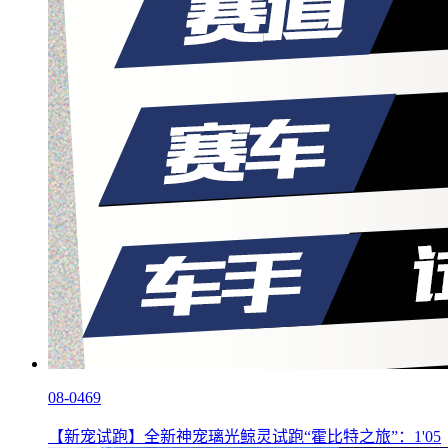
08-04
69
【新宠试跑】全新神宠璃光鲸灵试跑“霍比特之旅”：1'05