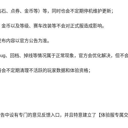
钻石、点券、金币等）等，同时也会不定期停机维护更新；
、金币以及等级、赛车改装等不会对正式服造成影响。
发布内容以官方公告为准。
bug、回档、掉线等情况属于正常现象，官方会优化解决，但不
将会不定期清理不活跃的玩家数据和体验资格；
公告中设有专门的意见反馈入口，并且特意建立了【体验服专属