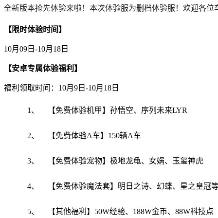
全新版本抢先体验来啦！本次体验服为删档体验服！欢迎各位
【限时体验时间】
10月09日-10月18日
【安卓专属体验福利】
福利领取时间：10月9日-10月18日
1、
【免费体验机甲】孙悟空、序列未来LYR
2、
【免费体验A车】150辆A车
3、
【免费体验宠物】极地龙龟、女娲、玉玺神虎
4、
【免费体验魔法套】明日之诗、幻蝶、星之皇冠
5、
【其他福利】50W经验、188W金币、88W科技点