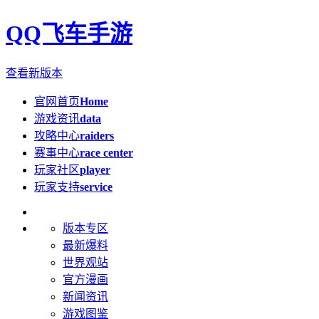
QQ飞车手游
查看新版本
官网首页
Home
游戏资讯
data
攻略中心
raiders
赛事中心
race center
玩家社区
player
玩家支持
service
版本专区
最新爆料
世界观站
官方漫画
新闻资讯
游戏图鉴