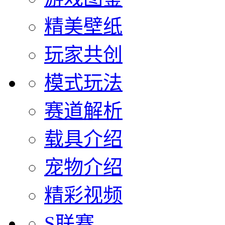
精美壁纸
玩家共创
模式玩法
赛道解析
载具介绍
宠物介绍
精彩视频
S联赛