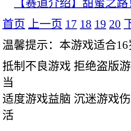
【赛道介绍】甜蜜之路
首页
上一页
17
18
19
20
温馨提示：本游戏适合16
抵制不良游戏 拒绝盗版游
当
适度游戏益脑 沉迷游戏伤
活