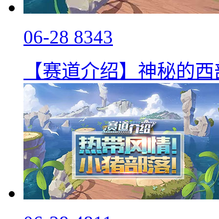
06-28
8343
【赛道介绍】神秘的西