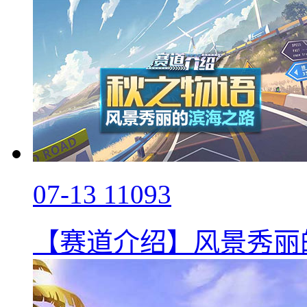
07-13
11093
【赛道介绍】风景秀丽