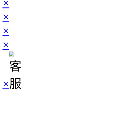
×
×
×
×
×