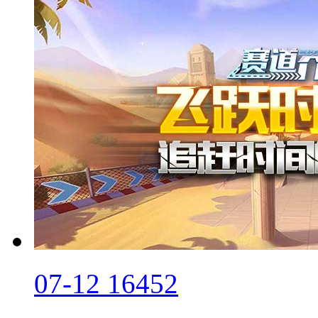
07-12
16452