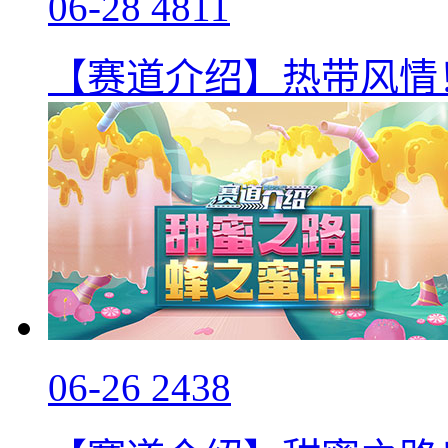
06-28
4811
【赛道介绍】热带风情
06-26
2438