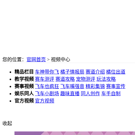
您的位置：
官网首页
> 视频中心
精品栏目
车神带你飞
橘子情报局
赛道介绍
橘位出道
教学视频
赛车测评
赛道攻略
宠物测评
玩法攻略
赛事视频
飞车也疯狂
飞车嘴强音
精彩集锦
赛事宣传
娱乐同人
飞车小剧场
趣味直播
同人创作
车手自制
官方视频
官方视频
收起