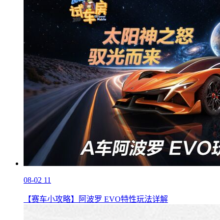
08-02
11
【赛车小攻略】阿波罗 EVO特性玩法详解