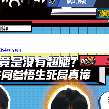
强敌荣膺五冠王