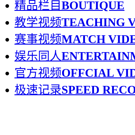
精品栏目
BOUTIQUE
教学视频
TEACHING 
赛事视频
MATCH VID
娱乐同人
ENTERTAIN
官方视频
OFFCIAL VI
极速记录
SPEED REC