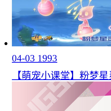
04-03
1993
【萌宠小课堂】粉梦星