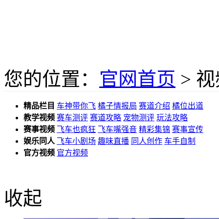
您的位置：
官网首页
> 
精品栏目
车神带你飞
橘子情报局
赛道介绍
橘位出道
教学视频
赛车测评
赛道攻略
宠物测评
玩法攻略
赛事视频
飞车也疯狂
飞车嘴强音
精彩集锦
赛事宣传
娱乐同人
飞车小剧场
趣味直播
同人创作
车手自制
官方视频
官方视频
收起