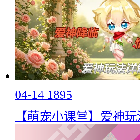
04-14
1895
【萌宠小课堂】爱神玩