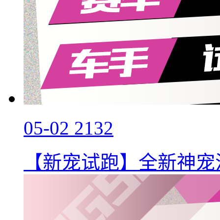
05-02
2132
【新宠试跑】全新神宠沧