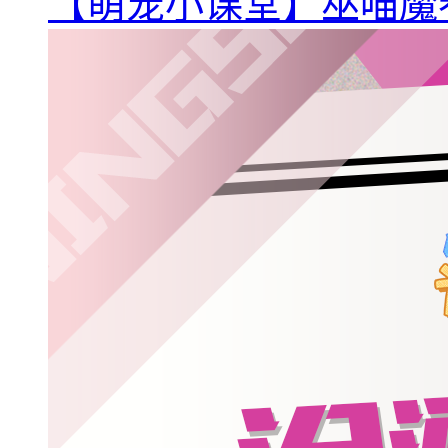
【萌宠小课堂】巫喵魔