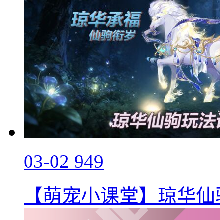
03-02
949
【萌宠小课堂】琼华仙