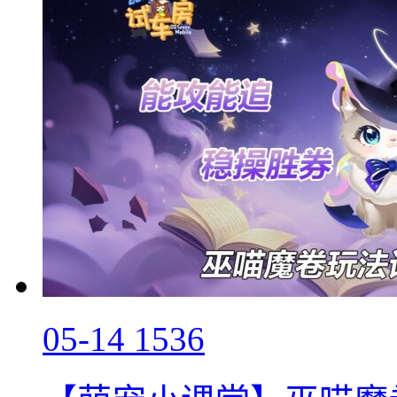
05-14
1536